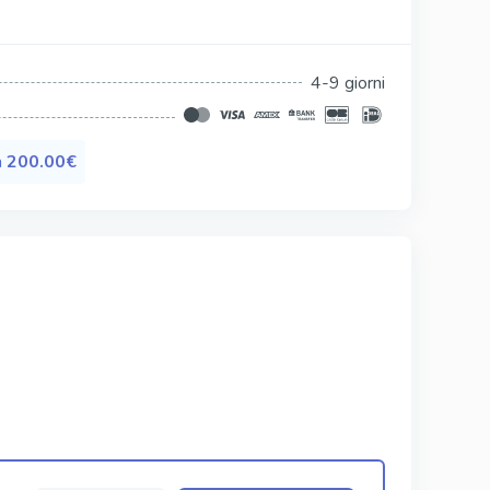
Silagra
Tadacip
4-9 giorni
Tadapox
Tadalis Sx
a
200.00€