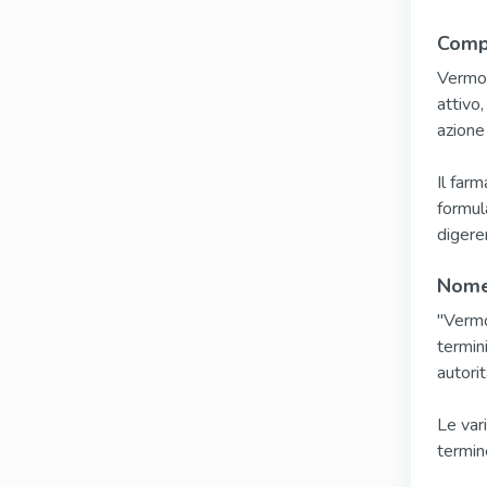
Compo
Vermox
attivo
azione 
Il far
formul
digere
Nome
"Vermo
termin
autorit
Le var
termin