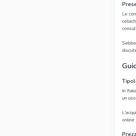
Prese
Le com
celiac
consul
Sebben
discut
Guid
Tipol
In Ita
un uso
L'acqu
online 
Prezz