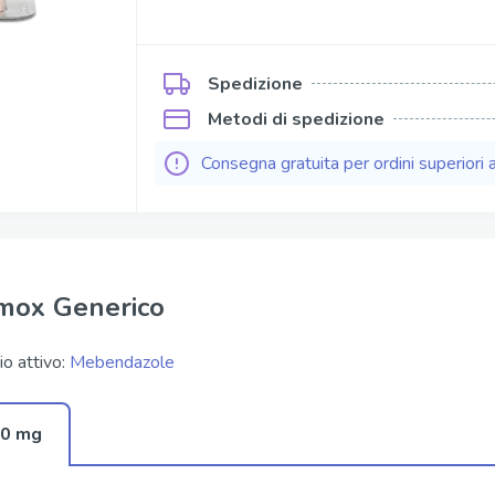
Kamagra Soft Tabs
Kamagra Gold
Spedizione
ofessional
Kamagra Effervescence
Metodi di spedizione
fessional
Kamagra Oral Jelly
Consegna gratuita per ordini superiori 
ofessional
Viagra Oral Jelly
per Active
Apcalis Sx Oral Jelly
mox Generico
io attivo:
Mebendazole
0 mg