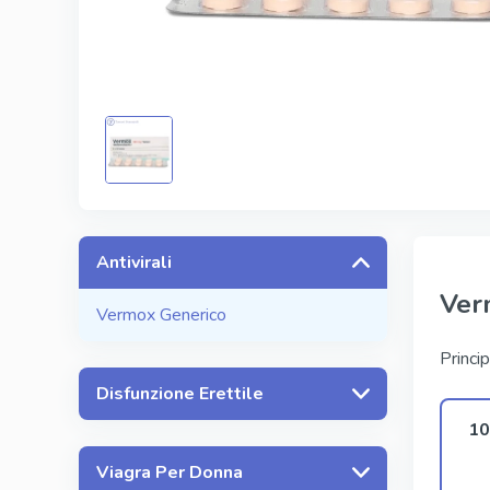
Kamagra
Avana
Viagra Pr
Cialis Pro
Levitra Pr
Viagra Su
Antivirali
Ver
Vermox Generico
Princip
Disfunzione Erettile
10
Viagra Per Donna