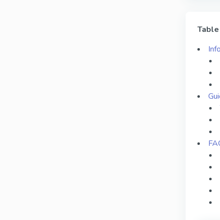
Table
Inf
Gui
FA