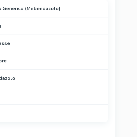
 Generico (Mebendazolo)
g
esse
ore
dazolo