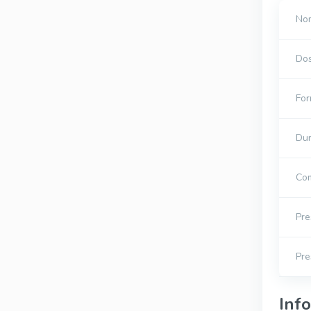
Nom
Do
For
Dur
Com
Pre
Pre
Inf