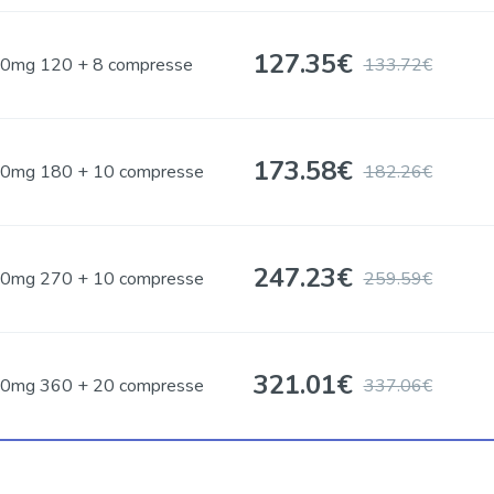
127.35
€
0mg 120 + 8 compresse
133.72€
173.58
€
0mg 180 + 10 compresse
182.26€
247.23
€
0mg 270 + 10 compresse
259.59€
321.01
€
0mg 360 + 20 compresse
337.06€