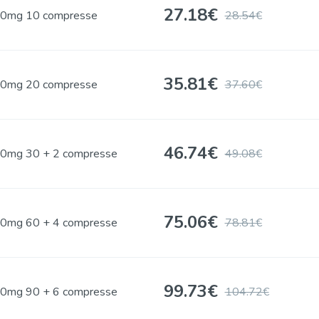
27.18
€
0mg 10 compresse
28.54€
35.81
€
0mg 20 compresse
37.60€
46.74
€
0mg 30 + 2 compresse
49.08€
75.06
€
0mg 60 + 4 compresse
78.81€
99.73
€
0mg 90 + 6 compresse
104.72€