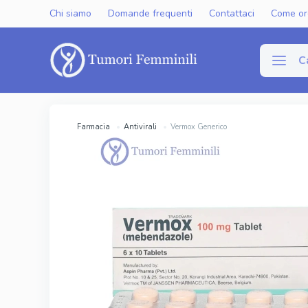
Chi siamo
Domande frequenti
Contattaci
Come or
C
Disfun
Farmacia
Antivirali
Vermox Generico
Viagra Gen
Cialis Gene
Levitra Ge
Viagra Ori
Cialis Orig
Levitra Or