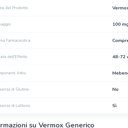
Vermox
e del Prodotto
100 m
saggio
Compr
ma Farmaceutica
48-72 
ata dell'Effetto
Meben
ponenti Attivi
No
senza di Glutine
Sì
senza di Lattosio
ormazioni su Vermox Generico