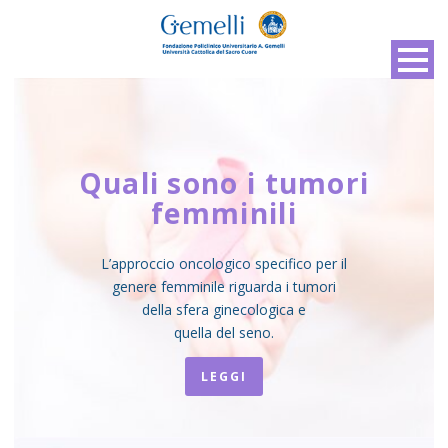
Quali sono i tumori
femminili
L’approccio oncologico specifico per il
genere femminile riguarda i tumori
della sfera ginecologica e
quella del seno.
LEGGI