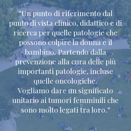
“Un punto di riferimento dal
punto di vista clinico, didattico e di
ricerca per quelle patologie che
possono colpire la donna e il
bambino. Partendo dalla
prevenzione alla cura delle più
importanti patologie, incluse
quelle oncologiche.
Vogliamo dare un significato
unitario ai tumori femminili che
sono molto legati tra loro.”