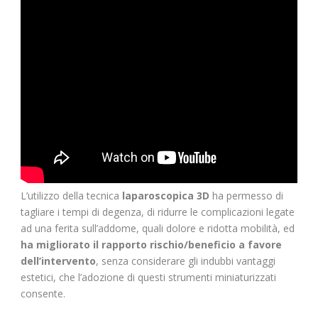
L’utilizzo della tecnica
laparoscopica 3D
ha permesso di
tagliare i tempi di degenza, di ridurre le complicazioni legate
ad una ferita sull’addome, quali dolore e ridotta mobilità, ed
ha migliorato il rapporto rischio/beneficio a favore
dell’intervento
, senza considerare gli indubbi vantaggi
estetici, che l’adozione di questi strumenti miniaturizzati
consente.