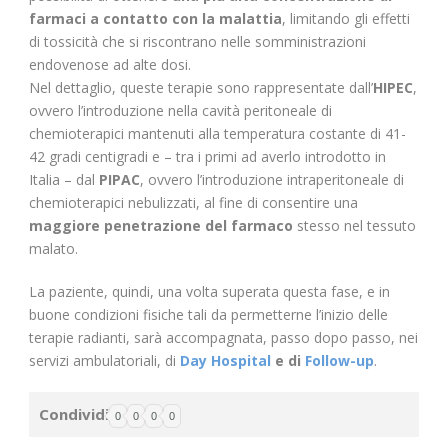
farmaci a contatto con la malattia
, limitando gli effetti
di tossicità che si riscontrano nelle somministrazioni
endovenose ad alte dosi.
Nel dettaglio, queste terapie sono rappresentate dall’
HIPEC
,
ovvero l’introduzione nella cavità peritoneale di
chemioterapici mantenuti alla temperatura costante di 41-
42 gradi centigradi e – tra i primi ad averlo introdotto in
Italia – dal
PIPAC
, ovvero l’introduzione intraperitoneale di
chemioterapici nebulizzati, al fine di consentire una
maggiore penetrazione del farmaco
stesso nel tessuto
malato.
La paziente, quindi, una volta superata questa fase, e in
buone condizioni fisiche tali da permetterne l’inizio delle
terapie radianti, sarà accompagnata, passo dopo passo, nei
servizi ambulatoriali, di
Day Hospital
e di
Follow-up
.
Condividi
0
0
0
0