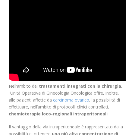
Nell’ambito dei
trattamenti integrati con la chirurgia
,
l’Unità Operativa di Ginecologia Oncologica offre, inoltre,
alle pazienti affette da
carcinoma ovarico
, la possibilità di
effettuare, nell’ambito di protocolli clinici controllati,
chemioterapie loco-regionali intraperitoneali
.
Il vantaggio della via intraperitoneale è rappresentato dalla
possibilità di ottenere
una più alta concentrazione di