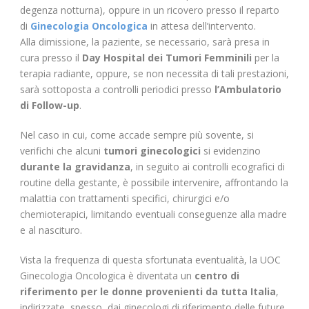
degenza notturna), oppure in un ricovero presso il reparto
di
Ginecologia Oncologica
in attesa dell’intervento.
Alla dimissione, la paziente, se necessario, sarà presa in
cura presso il
Day Hospital dei Tumori Femminili
per la
terapia radiante, oppure, se non necessita di tali prestazioni,
sarà sottoposta a controlli periodici presso
l’Ambulatorio
di Follow-up
.
Nel caso in cui, come accade sempre più sovente, si
verifichi che alcuni
tumori ginecologici
si evidenzino
durante la gravidanza
, in seguito ai controlli ecografici di
routine della gestante, è possibile intervenire, affrontando la
malattia con trattamenti specifici, chirurgici e/o
chemioterapici, limitando eventuali conseguenze alla madre
e al nascituro.
Vista la frequenza di questa sfortunata eventualità, la UOC
Ginecologia Oncologica è diventata un
centro di
riferimento per le donne provenienti da tutta Italia
,
indirizzate, spesso, dai ginecologi di riferimento delle future