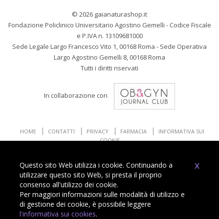
© 2026 gaianaturashop.it
Fondazione Policlinico Universitario Agostino Gemelli - Codice Fiscale
e P.IVA n. 13109681000
Sede Legale Largo Francesco Vito 1, 00168 Roma - Sede Operativa
Largo Agostino Gemelli 8, 00168 Roma
Tutti i diritti riservati
In collaborazione con
HOME
CONTATTI
PRIVACY
FARMACIA
INFORMATIVA SUI
COOKIE
x
Questo sito Web utilizza i cookie. Continuando a
utilizzare questo sito Web, si presta il proprio
consenso all'utilizzo dei cookie.
Per maggiori informazioni sulle modalità di utilizzo e
Powered by
di gestione dei cookie, è possibile leggere
l'informativa sui cookies
.