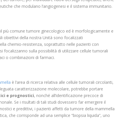
apeutiche che modulano l’angiogenesi e il sistema immunitario.
il più comune tumore ginecologico ed è morfologicamente e
 Gli obiettivi della nostra Unità sono focalizzati
ella chemio-resistenza, soprattutto nelle pazienti con
a si focalizzanno sulla possibilità di utilizzare cellule tumorali
aci o combinazioni di farmaci.
mmella
è l’area di ricerca relativa alle cellule tumorali circolanti,
 adeguata caratterizzazione molecolare, potrebbe portare
ici e prognostici
, nonché all’identificazione precoce di
monale. Se i risultati di tali studi dovessero far emergere il
gnostici e predittivi, i pazienti affetti da tumore della mammella
itica, che corrisponde ad una semplice “biopsia liquida”, uno