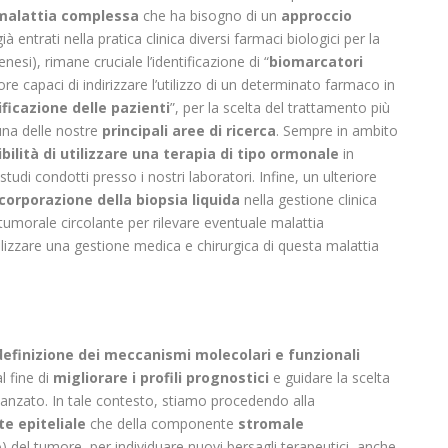
malattia complessa
che ha bisogno di un
approccio
 entrati nella pratica clinica diversi farmaci biologici per la
enesi), rimane cruciale l’identificazione di “
biomarcatori
ore capaci di indirizzare l’utilizzo di un determinato farmaco in
ificazione delle pazienti
”, per la scelta del trattamento più
una delle nostre
principali aree di ricerca
. Sempre in ambito
bilità di utilizzare una terapia di tipo ormonale
in
studi condotti presso i nostri laboratori. Infine, un ulteriore
ncorporazione della biopsia liquida
nella gestione clinica
 tumorale circolante per rilevare eventuale malattia
lizzare una gestione medica e chirurgica di questa malattia
definizione dei meccanismi molecolari e funzionali
al fine di
migliorare i profili prognostici
e guidare la scelta
vanzato. In tale contesto, stiamo procedendo alla
e epiteliale
che della componente
stromale
el tumore, per individuare nuovi bersagli terapeutici, anche