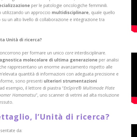
ecializzazione
per le patologie oncologiche femminili.
lo utilizzando un approccio
multidisciplinare
, quale quello
 su un alto livello di collaborazione e integrazione tra
ta Unità di ricerca?
e concorrono per formare un unico
core
interdisciplinare.
agnostica molecolare di ultima generazione
per analisi
che rappresentano un enorme avanzamento rispetto alle
un’elevata quantità di informazioni con adeguata precisione e
ttaforme, sono presenti
ulteriori strumentazioni
d esempio, il lettore di piastra “
EnSpire® Multimode Plate
oomer Hamamatsu
”, uno scanner di vetrini ad alta risoluzione
essuto.
ttaglio, l’Unità di ricerca?
esentate da: