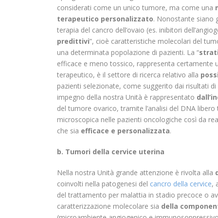
considerati come un unico tumore, ma come una
terapeutico personalizzato
. Nonostante siano già
terapia del cancro dell’ovaio (es. inibitori dell’angiog
predittivi
”, cioè caratteristiche molecolari del tum
una determinata popolazione di pazienti. La “
strat
efficace e meno tossico, rappresenta certamente 
terapeutico, è il settore di ricerca relativo alla
possi
pazienti selezionate, come suggerito dai risultati di 
impegno della nostra Unità è rappresentato
dall’i
del tumore ovarico, tramite l’analisi del DNA libero
microscopica nelle pazienti oncologiche così da rea
che sia
efficace e personalizzata
.
b. Tumori della cervice uterina
Nella nostra Unità grande attenzione è rivolta alla
coinvolti nella patogenesi del
cancro della cervice
, 
del trattamento per malattia in stadio precoce o a
caratterizzazione molecolare sia
della component
(microambiente angiogenico e immunosoppressivo) d