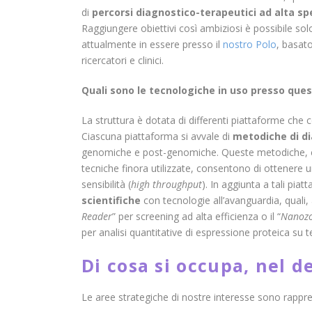
di
percorsi diagnostico-terapeutici ad alta sp
Raggiungere obiettivi così ambiziosi è possibile so
attualmente in essere presso il
nostro Polo
, basato
ricercatori e clinici.
Quali sono le tecnologiche in uso presso ques
La struttura è dotata di differenti piattaforme ch
Ciascuna piattaforma si avvale di
metodiche di di
genomiche e post-genomiche. Queste metodiche, 
tecniche finora utilizzate, consentono di ottenere 
sensibilità (
high throughput
). In aggiunta a tali pia
scientifiche
con tecnologie all’avanguardia, quali, a
Reader
” per screening ad alta efficienza o il “
Nanoz
per analisi quantitative di espressione proteica su t
Di cosa si occupa, nel de
Le aree strategiche di nostre interesse sono rappr