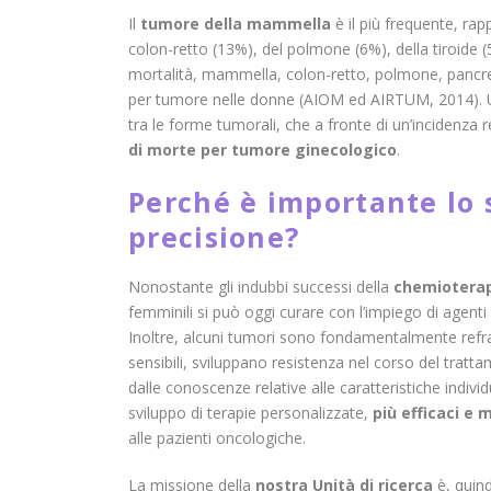
Il
tumore della mammella
è il più frequente, ra
colon-retto (13%), del polmone (6%), della tiroide (
mortalità, mammella, colon-retto, polmone, pancrea
per tumore nelle donne (AIOM ed AIRTUM, 2014). U
tra le forme tumorali, che a fronte di un’incidenza
di morte per tumore ginecologico
.
Perché è importante lo 
precisione?
Nonostante gli indubbi successi della
chemioterap
femminili si può oggi curare con l’impiego di agenti 
Inoltre, alcuni tumori sono fondamentalmente refra
sensibili, sviluppano resistenza nel corso del tratta
dalle conoscenze relative alle caratteristiche indivi
sviluppo di terapie personalizzate,
più efficaci e
alle pazienti oncologiche.
La missione della
nostra Unità di ricerca
è, quind