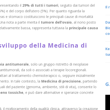
ppresentando il
29% di tutti i tumori
, seguito dai tumori del
Il
5%) e del corpo dell’utero (5%). Per quanto riguarda la
s e stomaco costituiscono le principali cause di mortalità
na nota a parte merita il
tumore dell’ovaio
, al nono posto
Da
 relativamente bassa, rappresenta tuttavia la
principale causa
Bi
co
sviluppo della Medicina di
Ke
tu
ia antitumorale
, solo un gruppo ristretto di neoplasie
antitumorali, da soli o associati a terapie locoregionali.
ttari al trattamento chemioterapico o, seppure inizialmente
mento. In tale contesto, la
Medicina di precisione
, partendo
G
duali del paziente (genoma, ambiente, stili di vita), consente lo
 meno tossiche
, e può dare alternative e speranze concrete
i, il miglioramento della qualità clinica, attraverso la creazione