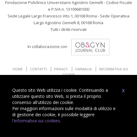
Fondazione Policlinico Universitario Agostino Gemelli - Codice Fiscale
e P.IVA n. 13109681000
Sede Legale Largo Francesco Vito 1, 00168 Roma - Sede Operativa
Largo Agostino Gemelli 8, 00168 Roma
Tutti i diritti riservati
In collaborazione con
HOME
CONTATTI
PRIVACY
FARMACIA
INFORMATIVA SUI
COOKIE
x
Questo sito Web utilizza i cookie. Continuando a
utilizzare questo sito Web, si presta il proprio
consenso all'utilizzo dei cookie.
Per maggiori informazioni sulle modalità di utilizzo e
Powered by
di gestione dei cookie, è possibile leggere
l'informativa sui cookies
.