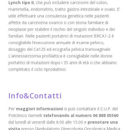
Lynch tipo II
, che può includere carcinomi del colon,
mammella, endometrio, tratto gastro-intestinale e ovaio. E’
utile effettuare una consulenza genetica nelle pazienti
affette da carcinoma ovarico o con storia familiare di
neoplasie per stabilire il rischio del singolo individuo e dei
familiari. Nelle pazienti portatrici di mutazioni BRCA1-2 è
consigliabile l’esecuzione annuale di esame pelvico,
dosaggio del Ca125 ed ecografia pelvica transvaginale.
L’annessiectomia profilattica è consigliabile nelle donne
portatrici di mutazioni dopo i 35 anni di età o che abbiano
completato il ciclo riproduttivo.
Info&Contatti
Per
maggiori informazioni
si può contattare il C.U.P. del
Policlinico Gemelli
telefonando al numero 06 888 05560
dal lunedì al venerdì dalle 8.00 alle 15.00 e
prenotare una
visita
presso l’Ambulatorio Ginecologia Oncologica Medica