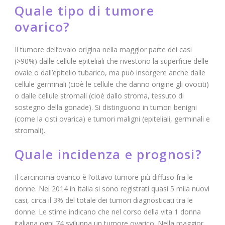
Quale tipo di tumore
ovarico?
Il tumore dell’ovaio origina nella maggior parte dei casi
(>90%) dalle cellule epiteliali che rivestono la superficie delle
ovaie o dall’epitelio tubarico, ma può insorgere anche dalle
cellule germinali (cioè le cellule che danno origine gli ovociti)
o dalle cellule stromali (cioè dallo stroma, tessuto di
sostegno della gonade). Si distinguono in tumori benigni
(come la cisti ovarica) e tumori maligni (epiteliali, germinali e
stromali).
Quale incidenza e prognosi?
Il carcinoma ovarico è l’ottavo tumore più diffuso fra le
donne. Nel 2014 in Italia si sono registrati quasi 5 mila nuovi
casi, circa il 3% del totale dei tumori diagnosticati tra le
donne. Le stime indicano che nel corso della vita 1 donna
italiana ogni 74 sviluppa un tumore ovarico. Nella maggior