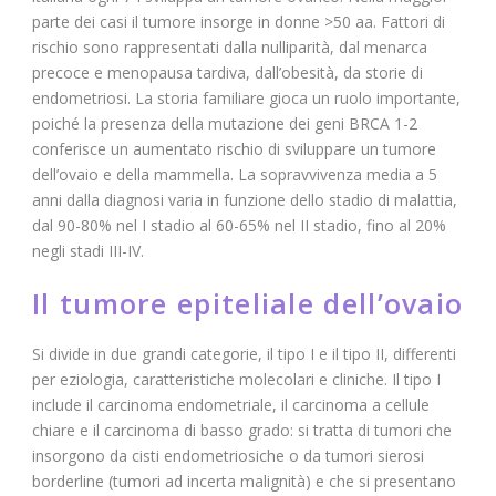
parte dei casi il tumore insorge in donne >50 aa. Fattori di
rischio sono rappresentati dalla nulliparità, dal menarca
precoce e menopausa tardiva, dall’obesità, da storie di
endometriosi. La storia familiare gioca un ruolo importante,
poiché la presenza della mutazione dei geni BRCA 1-2
conferisce un aumentato rischio di sviluppare un tumore
dell’ovaio e della mammella. La sopravvivenza media a 5
anni dalla diagnosi varia in funzione dello stadio di malattia,
dal 90-80% nel I stadio al 60-65% nel II stadio, fino al 20%
negli stadi III-IV.
Il tumore epiteliale dell’ovaio
Si divide in due grandi categorie, il tipo I e il tipo II, differenti
per eziologia, caratteristiche molecolari e cliniche. Il tipo I
include il carcinoma endometriale, il carcinoma a cellule
chiare e il carcinoma di basso grado: si tratta di tumori che
insorgono da cisti endometriosiche o da tumori sierosi
borderline (tumori ad incerta malignità) e che si presentano