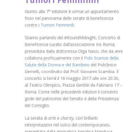
Tumori Femminili
Giunto alla 7° edizione è ormai un appuntamento
fisso nel panorama delle serate di beneficenza
contro i
Tumori Femminili.
Stiamo parlando del #RoundMidnight, Concerto di
Beneficenza curato dall’associazione Iris Roma,
presieduta dalla dottoressa Olga Naso, che da anni
collabora proficuamente con il
Polo Scienze della
Salute della Donna e del Bambino
del Policlinico
Gemelli, coordinato dal Prof. Giovanni Scambia. Il
concerto si terrà il 16 maggio 2017 alle ore 20.30,
al Teatro Olimpico, Piazza Gentile da Fabriano 17 –
Roma. Come nelle precedenti edizioni il concerto
gode del patrocinio del Senato e della Presidenza
del Consiglio.
La serata di
arte
e
charity
, con brillanti
interpretazioni nel solco del contemporaneo,
presentata dalla giornalista Annalisa Manduca,