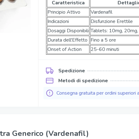
Caratteristica
Dettagli
Kamagra Soft Tabs
Principio Attivo
Vardenafil
Kamagra Gold
Indicazioni
Disfunzione Erettile
ofessional
Dosaggi Disponibili
Kamagra Effervescence
Tablets: 10mg, 20mg
Durata dell'Effetto
Fino a 5 ore
fessional
Kamagra Oral Jelly
Onset of Action
25-60 minuti
ofessional
Viagra Oral Jelly
per Active
Apcalis Sx Oral Jelly
Spedizione
Metodi di spedizione
Consegna gratuita per ordini superiori 
tra Generico (Vardenafil)