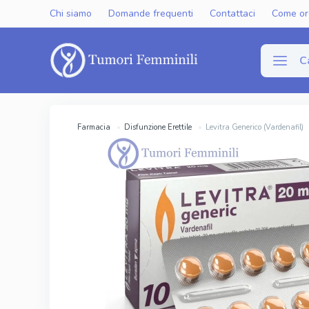
Chi siamo
Domande frequenti
Contattaci
Come or
C
Disfun
Farmacia
Disfunzione Erettile
Levitra Generico (Vardenafil)
Viagra Gen
Cialis Gene
Levitra Ge
Viagra Ori
Cialis Orig
Levitra Or