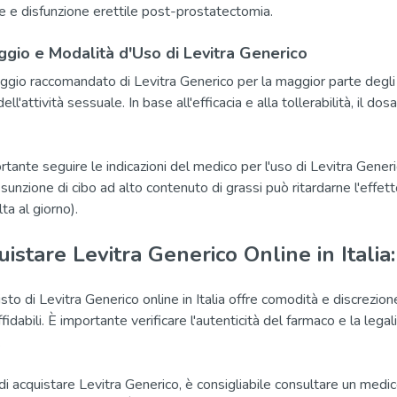
e e disfunzione erettile post-prostatectomia.
gio e Modalità d'Uso di Levitra Generico
aggio raccomandato di Levitra Generico per la maggior parte degl
ell'attività sessuale. In base all'efficacia e alla tollerabilità, i
rtante seguire le indicazioni del medico per l'uso di Levitra Gener
ssunzione di cibo ad alto contenuto di grassi può ritardarne l'eff
ta al giorno).
istare Levitra Generico Online in Italia
isto di Levitra Generico online in Italia offre comodità e discrezio
ffidabili. È importante verificare l'autenticità del farmaco e la legal
.
di acquistare Levitra Generico, è consigliabile consultare un med