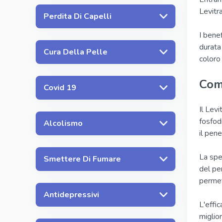
Levitr
Perdita Di Capelli
I benef
durata
Cura Della Pelle
coloro
Come
Covid 19
Il Levi
fosfod
Alcolismo
il pene
La spe
Smettere Di Fumare
del pe
permet
Antidepressivi
L'effi
miglior