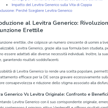
Impatto del Levitra Generico sulla Vita di Coppia
clusione: Perché Scegliere Levitra Generico
oduzione al Levitra Generico: Rivoluzio
unzione Erettile
unzione erettile, che colpisce un numero crescente di uomini a livel
alizzabili. Levitra Generico, grazie alla sua formula ben studiata
 essere adattati alle diverse necessità individuali. Inoltre, la sua
e, garantendo risultati soddisfacenti.
ssibilità di Levitra Generico lo rende una scelta popolare, permet
trattamento efficace per la DE senza gravare eccessivamente sulle
re consapevolezza e riduzione dello stigma associato alla disfunz
ra Generico Vs Levitra Originale: Confronto e Benefici
ntando Levitra Generico con il suo corrispondente originale, emerg
i contengono il principio attivo Vardenafil e offrono risultati simili