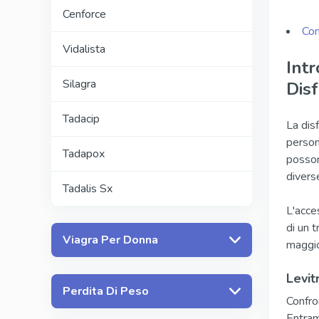
Cenforce
Con
Vidalista
Intr
Silagra
Disf
Tadacip
La disf
person
Tadapox
possono
divers
Tadalis Sx
L'acce
di un 
Viagra Per Donna
maggio
Levit
Perdita Di Peso
Confro
Entramb