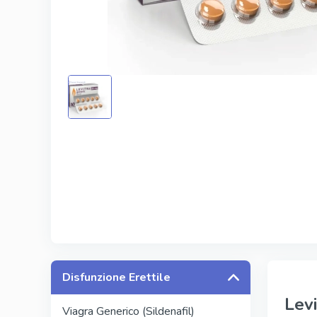
Kamagra
Avana
Viagra Pr
Cialis Pro
Levitra Pr
Viagra Su
Disfunzione Erettile
Levi
Viagra Generico (Sildenafil)