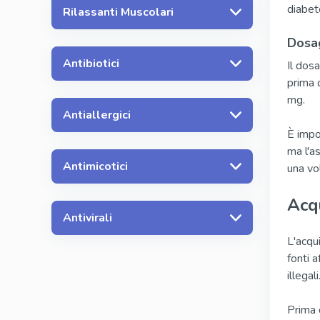
diabet
Rilassanti Muscolari
Dosag
Antibiotici
Il dos
prima d
mg.
Antiallergici
È impo
ma l'a
Antimicotici
una vol
Acqu
Antivirali
L'acqu
fonti a
illegali
Prima 