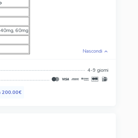
o
Silagra
Tadacip
, 40mg, 60mg
Tadapox
Tadalis Sx
Nascondi
4-9 giorni
a
200.00€