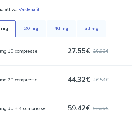
io attivo:
Vardenafil
 mg
20 mg
40 mg
60 mg
27.55
€
mg 10 compresse
28.93€
44.32
€
mg 20 compresse
46.54€
59.42
€
mg 30 + 4 compresse
62.39€