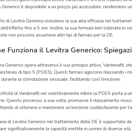
a Generico è disponibile a un prezzo più accessibile, rendendolo u
ici di Levitra Generico includono la sua alta efficacia nel trattame
 dell'effetto fino a 5 ore. Inoltre, la sua formula ben tollerata lo
 che non possono assumere altri tipi di farmaci per la DE.
 Funziona il Levitra Generico: Spiegazi
tra Generico opera attraverso il suo principio attivo, Vardenafil, che
iesterasi di tipo 5 (PDE5). Questi farmaci agiscono rilassando i m
 durante la stimolazione sessuale, facilitando così l'erezione.
cificità di Vardenafil nel selettivamente inibire la PDE5 porta a un
ne. Questo processo, a sua volta, promuove il rilassamento musc
tendo di ottenere e mantenere un'erezione soddisfacente per l'at
cacia di Levitra Generico nel trattamento della DE è supportata da 
are significativamente la capacità erettile in uomini di diverse età 