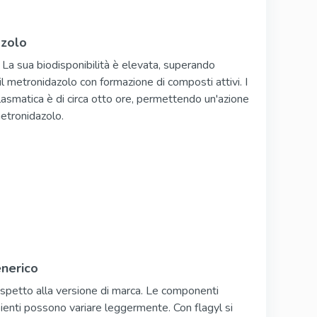
azolo
 La sua biodisponibilità è elevata, superando
l metronidazolo con formazione di composti attivi. I
lasmatica è di circa otto ore, permettendo un'azione
etronidazolo.
enerico
rispetto alla versione di marca. Le componenti
ccipienti possono variare leggermente. Con flagyl si