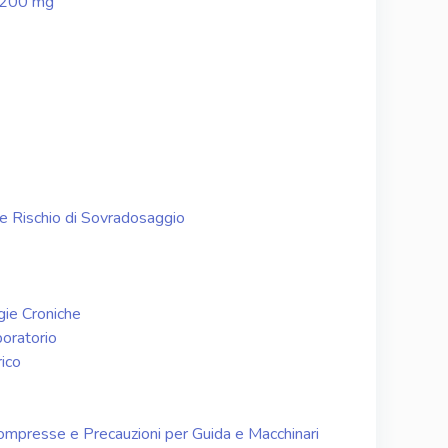
a 200 mg
e Rischio di Sovradosaggio
gie Croniche
boratorio
rico
 Compresse e Precauzioni per Guida e Macchinari