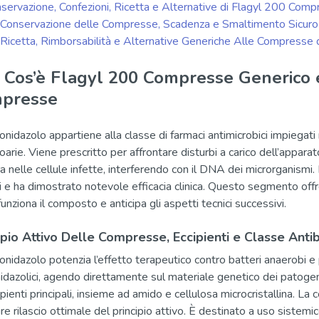
servazione, Confezioni, Ricetta e Alternative di Flagyl 200 Com
Conservazione delle Compresse, Scadenza e Smaltimento Sicuro
Ricetta, Rimborsabilità e Alternative Generiche Alle Compresse 
 Cos’è Flagyl 200 Compresse Generico
presse
ronidazolo appartiene alla classe di farmaci antimicrobici impiegati 
arie. Viene prescritto per affrontare disturbi a carico dell’apparato 
a nelle cellule infette, interferendo con il DNA dei microrganismi.
i e ha dimostrato notevole efficacia clinica. Questo segmento of
unziona il composto e anticipa gli aspetti tecnici successivi.
ipio Attivo Delle Compresse, Eccipienti e Classe Antib
onidazolo potenzia l’effetto terapeutico contro batteri anaerobi e p
midazolici, agendo direttamente sul materiale genetico dei patoge
cipienti principali, insieme ad amido e cellulosa microcristallina. 
ire rilascio ottimale del principio attivo. È destinato a uso sistem