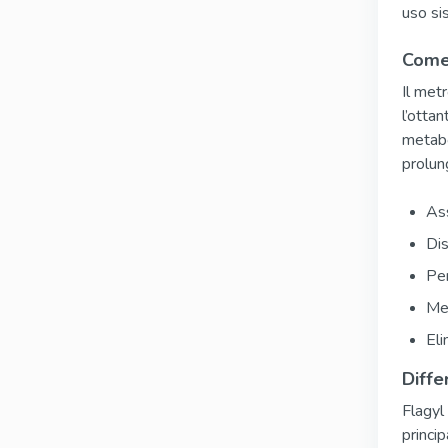
uso si
Come 
Il met
l’otta
metabo
prolun
As
Dis
Pen
Met
Eli
Diffe
Flagyl
princip