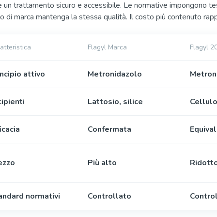
e un trattamento sicuro e accessibile. Le normative impongono test 
o di marca mantenga la stessa qualità. Il costo più contenuto rapp
atteristica
Flagyl Marca
Flagyl 2
ncipio attivo
Metronidazolo
Metron
ipienti
Lattosio, silice
Cellul
icacia
Confermata
Equiva
ezzo
Più alto
Ridott
andard normativi
Controllato
Contro