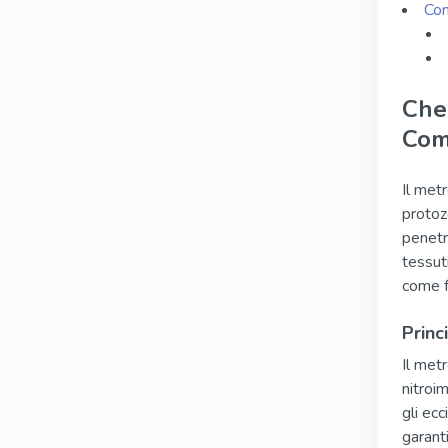
Con
Che
Com
Il met
protozo
penetr
tessut
come f
Princ
Il metr
nitroi
gli ec
garant