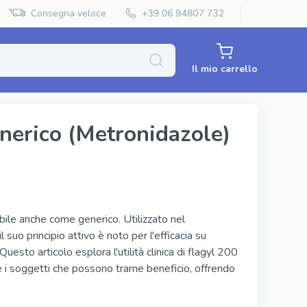
Consegna veloce
Il mio carrello
nerico (Metronidazole)
Priligy Generico
Super Kamagra
Super P Force
bile anche come generico. Utilizzato nel
il suo principio attivo è noto per l'efficacia su
Red Viagra
uesto articolo esplora l'utilità clinica di flagyl 200
Cenforce
 i soggetti che possono trarne beneficio, offrendo
Vidalista