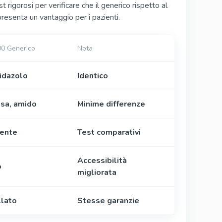
rigorosi per verificare che il generico rispetto al
resenta un vantaggio per i pazienti.
00 Generico
Nota
idazolo
Identico
osa, amido
Minime differenze
lente
Test comparativi
Accessibilità
o
migliorata
llato
Stesse garanzie