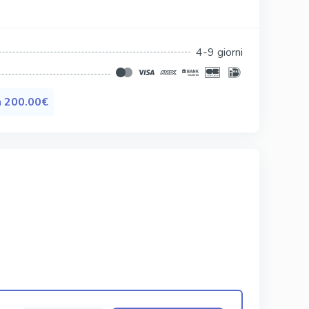
Silagra
Tadacip
4-9 giorni
Tadapox
Tadalis Sx
a
200.00€