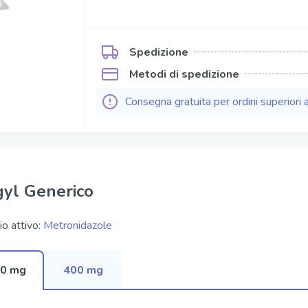
Kamagra Soft Tabs
Kamagra Gold
Spedizione
ofessional
Kamagra Effervescence
Metodi di spedizione
fessional
Kamagra Oral Jelly
Consegna gratuita per ordini superiori 
ofessional
Viagra Oral Jelly
per Active
Apcalis Sx Oral Jelly
gyl Generico
io attivo:
Metronidazole
0 mg
400 mg