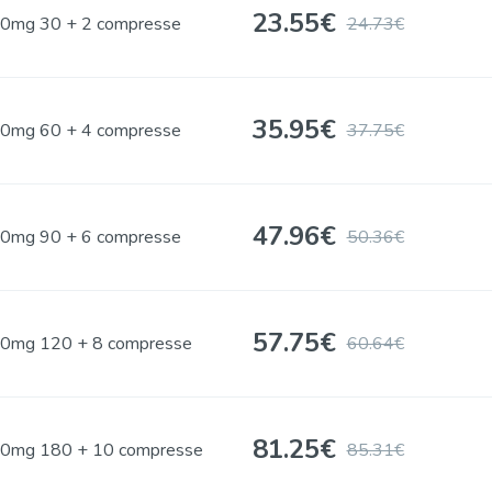
23.55
€
0mg 30 + 2 compresse
24.73€
35.95
€
0mg 60 + 4 compresse
37.75€
47.96
€
0mg 90 + 6 compresse
50.36€
57.75
€
0mg 120 + 8 compresse
60.64€
81.25
€
0mg 180 + 10 compresse
85.31€