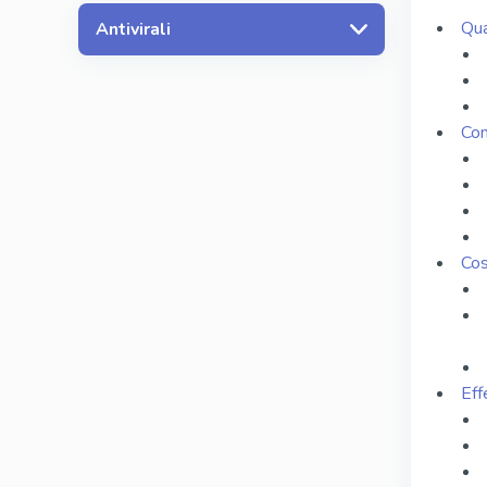
Qua
Antivirali
Com
Cos
Eff