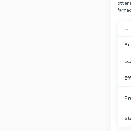
ottien
farmac
Car
Pri
Ecc
Eff
Pr
St