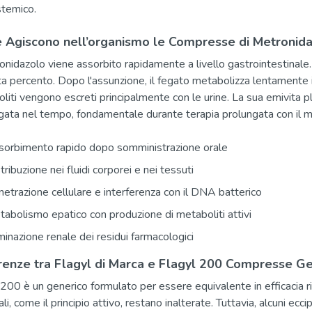
stemico.
Agiscono nell’organismo le Compresse di Metronid
ronidazolo viene assorbito rapidamente a livello gastrointestinale.
nta percento. Dopo l'assunzione, il fegato metabolizza lentamente i
liti vengono escreti principalmente con le urine. La sua emivita p
gata nel tempo, fondamentale durante terapia prolungata con il m
sorbimento rapido dopo somministrazione orale
tribuzione nei fluidi corporei e nei tessuti
etrazione cellulare e interferenza con il DNA batterico
abolismo epatico con produzione di metaboliti attivi
minazione renale dei residui farmacologici
renze tra Flagyl di Marca e Flagyl 200 Compresse G
 200 è un generico formulato per essere equivalente in efficacia 
ali, come il principio attivo, restano inalterate. Tuttavia, alcuni e