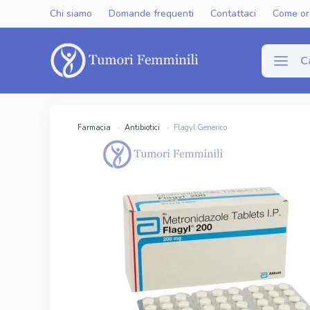
Chi siamo
Domande frequenti
Contattaci
Come or
C
Disfun
Farmacia
Antibiotici
Flagyl Generico
Viagra Gen
Cialis Gene
Levitra Ge
Viagra Ori
Cialis Orig
Levitra Or