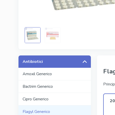
Kamagra
Avana
Viagra Pr
Cialis Pro
Levitra Pr
Viagra Su
Antibiotici
Fla
Amoxil Generico
Princip
Bactrim Generico
Cipro Generico
20
Flagyl Generico