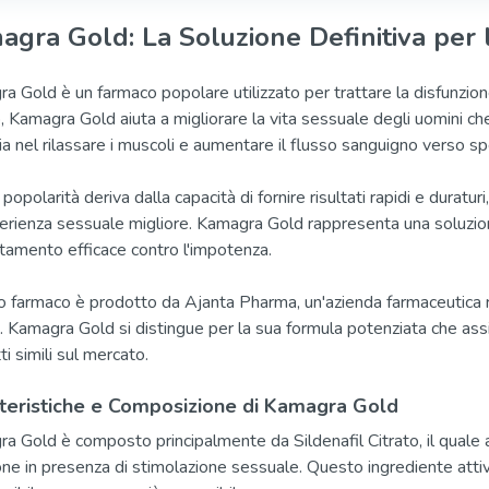
agra Gold: La Soluzione Definitiva per 
 Gold è un farmaco popolare utilizzato per trattare la disfunzione er
o, Kamagra Gold aiuta a migliorare la vita sessuale degli uomini ch
cia nel rilassare i muscoli e aumentare il flusso sanguigno verso sp
popolarità deriva dalla capacità di fornire risultati rapidi e duratu
erienza sessuale migliore. Kamagra Gold rappresenta una soluzion
ttamento efficace contro l'impotenza.
 farmaco è prodotto da Ajanta Pharma, un'azienda farmaceutica rin
à. Kamagra Gold si distingue per la sua formula potenziata che assi
i simili sul mercato.
teristiche e Composizione di Kamagra Gold
a Gold è composto principalmente da Sildenafil Citrato, il quale a
ione in presenza di stimolazione sessuale. Questo ingrediente atti