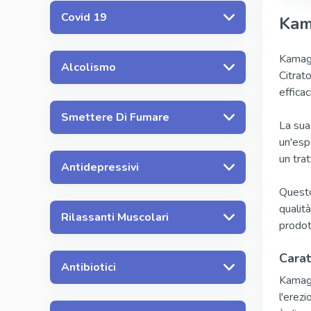
Covid 19
Kam
Kamagra
Alcolismo
Citrat
effica
Smettere Di Fumare
La sua 
un'esp
un tra
Antidepressivi
Questo
qualit
Rilassanti Muscolari
prodott
Carat
Antibiotici
Kamagr
l'erez