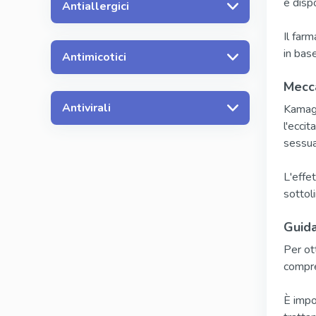
è dispo
Antiallergici
Il far
in base
Antimicotici
Mecc
Antivirali
Kamagr
l'ecci
sessua
L'effe
sottol
Guida
Per ot
compre
È impo