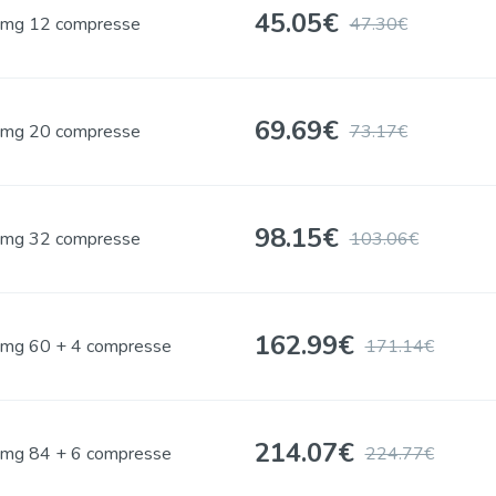
45.05
€
mg 12 compresse
47.30€
69.69
€
mg 20 compresse
73.17€
98.15
€
mg 32 compresse
103.06€
162.99
€
mg 60 + 4 compresse
171.14€
214.07
€
mg 84 + 6 compresse
224.77€