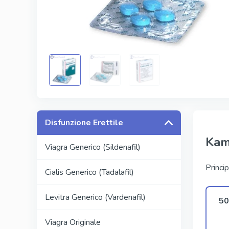
Kamagra
Avana
Viagra Pr
Cialis Pro
Levitra Pr
Viagra Su
Disfunzione Erettile
Kam
Viagra Generico (Sildenafil)
Princip
Cialis Generico (Tadalafil)
Levitra Generico (Vardenafil)
50
Viagra Originale