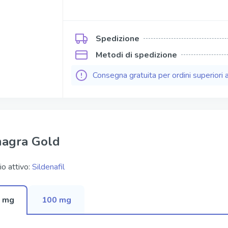
Kamagra Soft Tabs
Kamagra Gold
Spedizione
ofessional
Kamagra Effervescence
Metodi di spedizione
fessional
Kamagra Oral Jelly
Consegna gratuita per ordini superiori 
ofessional
Viagra Oral Jelly
per Active
Apcalis Sx Oral Jelly
agra Gold
io attivo:
Sildenafil
 mg
100 mg