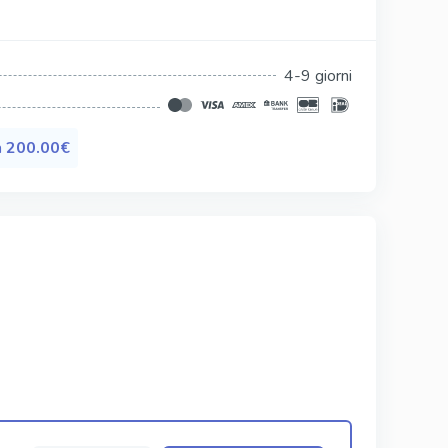
Silagra
Tadacip
4-9 giorni
Tadapox
Tadalis Sx
a
200.00€