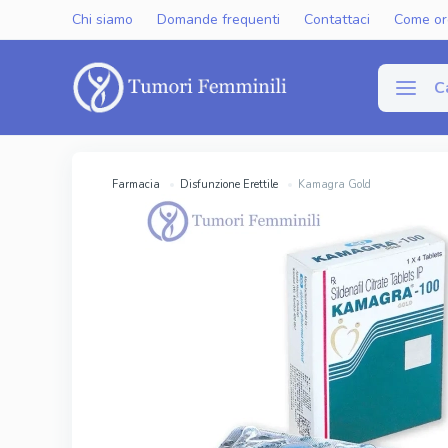
Chi siamo
Domande frequenti
Contattaci
Come or
C
Disfun
Farmacia
Disfunzione Erettile
Kamagra Gold
Viagra Gen
Cialis Gene
Levitra Ge
Viagra Ori
Cialis Orig
Levitra Or