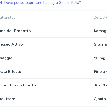
4. Dove posso acquistare Kamagra Gold in Italia?
atteristica
Dettagli
me del Prodotto
Kamagr
incipio Attivo
Sildena
saggio
50 mg,
rata Effetto
Fino a 
mpo di Inizio Effetto
30-60 
oduttore
Ajanta