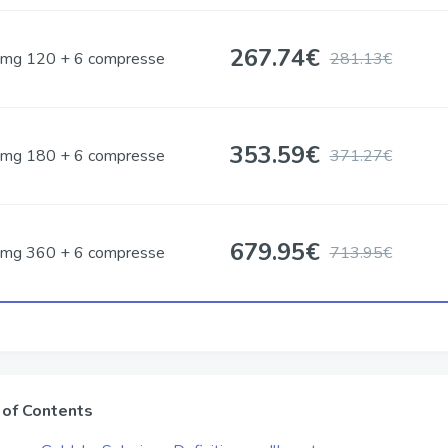
267.74
€
mg 120 + 6 compresse
281.13€
353.59
€
mg 180 + 6 compresse
371.27€
679.95
€
mg 360 + 6 compresse
713.95€
 of Contents