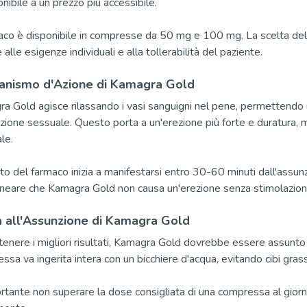
nibile a un prezzo più accessibile.
maco è disponibile in compresse da 50 mg e 100 mg. La scelta d
 alle esigenze individuali e alla tollerabilità del paziente.
anismo d'Azione di Kamagra Gold
a Gold agisce rilassando i vasi sanguigni nel pene, permettendo
tazione sessuale. Questo porta a un'erezione più forte e duratura,
le.
tto del farmaco inizia a manifestarsi entro 30-60 minuti dall'assu
ineare che Kamagra Gold non causa un'erezione senza stimolazion
 all'Assunzione di Kamagra Gold
tenere i migliori risultati, Kamagra Gold dovrebbe essere assunto c
ssa va ingerita intera con un bicchiere d'acqua, evitando cibi grass
rtante non superare la dose consigliata di una compressa al giorno