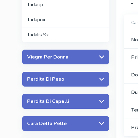
Tadacip
Tadapox
Car
Tadalis Sx
No
Viagra Per Donna
Pr
Do
Perdita Di Peso
Du
Perdita Di Capelli
Te
Cura Della Pelle
Pr