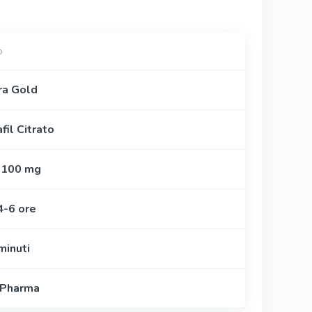
o
a Gold
fil Citrato
 100 mg
4-6 ore
minuti
 Pharma