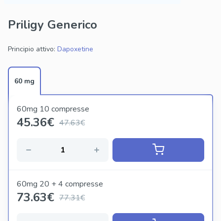
Priligy Generico
Principio attivo:
Dapoxetine
60 mg
60mg 10 compresse
45.36
€
47.63€
60mg 20 + 4 compresse
73.63
€
77.31€