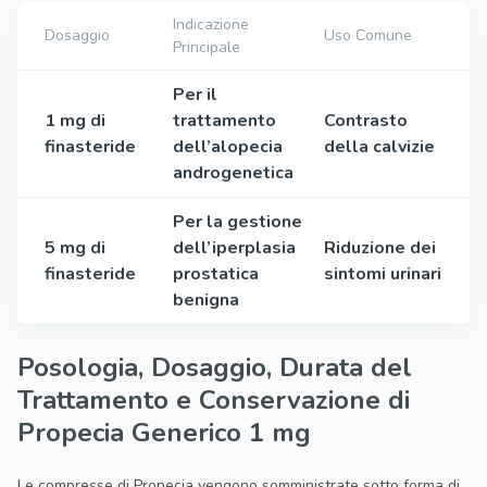
Indicazione
Dosaggio
Uso Comune
Principale
Per il
1 mg di
trattamento
Contrasto
finasteride
dell’alopecia
della calvizie
androgenetica
Per la gestione
5 mg di
dell’iperplasia
Riduzione dei
finasteride
prostatica
sintomi urinari
benigna
Posologia, Dosaggio, Durata del
Trattamento e Conservazione di
Propecia Generico 1 mg
Le compresse di Propecia vengono somministrate sotto forma di