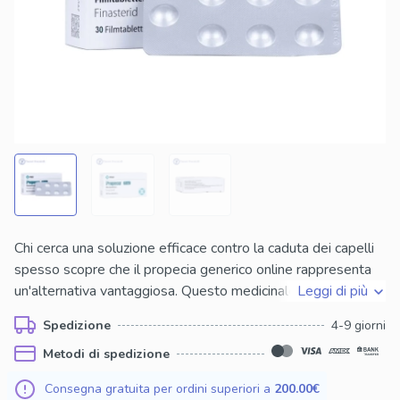
Chi cerca una soluzione efficace contro la caduta dei capelli
spesso scopre che il propecia generico online rappresenta
un'alternativa vantaggiosa. Questo medicinale, nella
Leggi di più
formulazione da 1 mg, è disponibile per l’acquisto anche
Spedizione
4-9 giorni
senza ricetta, offrendo discrezione e comodità. Il generico
Metodi di spedizione
mantiene la stessa efficacia clinica del prodotto di marca,
garantendo risultati affidabili. La scelta di accedere a questa
Consegna gratuita per ordini superiori a
200.00€
opzione consente agli utenti di gestire il trattamento con