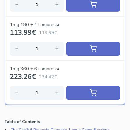
1mg 180 + 4 compresse
113.99
€
119.69€
1mg 360 + 6 compresse
223.26
€
234.42€
Table of Contents
Che Cos'è il Propecia Generico 1 mg e Come Funziona