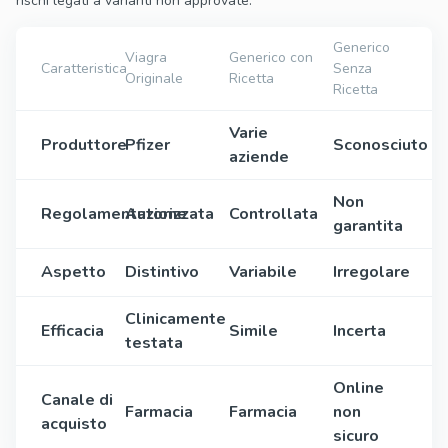
rischi legati a varianti non approvate.
Generico
Viagra
Generico con
Caratteristica
Senza
Originale
Ricetta
Ricetta
Varie
Produttore
Pfizer
Sconosciuto
aziende
Non
Regolamentazione
Autorizzata
Controllata
garantita
Aspetto
Distintivo
Variabile
Irregolare
Clinicamente
Efficacia
Simile
Incerta
testata
Online
Canale di
Farmacia
Farmacia
non
acquisto
sicuro