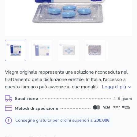
Viagra originale rappresenta una soluzione riconosciuta nel
trattamento della disfunzione erettile. In Italia, l'accesso a
questo farmaco può avvenire in due modalità: attraverso
Leggi di più
prescrizione medica oppure mediante l'acquisto di prodotti
Spedizione
4-9 giorni
venduti senza ricetta, solitamente in forma generica. Il
Metodi di spedizione
principio attivo, il sildenafil, agisce migliorando l’afflusso di
sangue al pene, facilitando così l’erezione solo in presenza di
Consegna gratuita per ordini superiori a
200.00€
stimolazione sessuale. La differenza principale tra Viagra
originale e versioni acquistabili senza ricetta sta nella