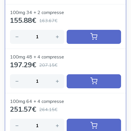
devono sempre essere considerati per garantire risultati
efficaci senza compromettere la salute.
100mg 34 + 2 compresse
155.88
€
163.67€
100mg 48 + 4 compresse
197.29
€
207.15€
100mg 64 + 4 compresse
251.57
€
264.15€