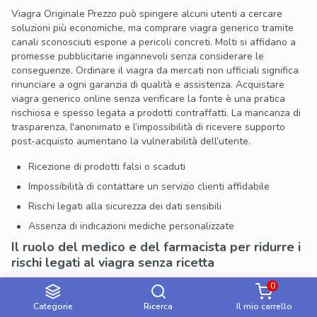
Viagra Originale Prezzo può spingere alcuni utenti a cercare
soluzioni più economiche, ma comprare viagra generico tramite
canali sconosciuti espone a pericoli concreti. Molti si affidano a
promesse pubblicitarie ingannevoli senza considerare le
conseguenze. Ordinare il viagra da mercati non ufficiali significa
rinunciare a ogni garanzia di qualità e assistenza. Acquistare
viagra generico online senza verificare la fonte è una pratica
rischiosa e spesso legata a prodotti contraffatti. La mancanza di
trasparenza, l'anonimato e l’impossibilità di ricevere supporto
post-acquisto aumentano la vulnerabilità dell’utente.
Ricezione di prodotti falsi o scaduti
Impossibilità di contattare un servizio clienti affidabile
Rischi legati alla sicurezza dei dati sensibili
Assenza di indicazioni mediche personalizzate
Il ruolo del medico e del farmacista per ridurre i
rischi legati al viagra senza ricetta
0
Comprare Viagra Originale in sicurezza implica il coinvolgimento
Categorie
Ricerca
Il mio carrello
di professionisti qualificati. Consultare il proprio medico consente