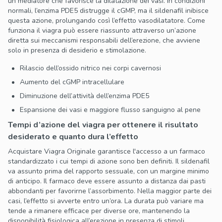
un mediatore che favorisce la dilatazione dei vasi. In condizioni
normali, l’enzima PDE5 distrugge il cGMP, ma il sildenafil inibisce
questa azione, prolungando così l’effetto vasodilatatore. Come
funziona il viagra può essere riassunto attraverso un’azione
diretta sui meccanismi responsabili dell’erezione, che avviene
solo in presenza di desiderio e stimolazione.
Rilascio dell’ossido nitrico nei corpi cavernosi
Aumento del cGMP intracellulare
Diminuzione dell’attività dell’enzima PDE5
Espansione dei vasi e maggiore flusso sanguigno al pene
Tempi d’azione del viagra per ottenere il risultato
desiderato e quanto dura l’effetto
Acquistare Viagra Originale garantisce l'accesso a un farmaco
standardizzato i cui tempi di azione sono ben definiti. Il sildenafil
va assunto prima del rapporto sessuale, con un margine minimo
di anticipo. Il farmaco deve essere assunto a distanza dai pasti
abbondanti per favorirne l’assorbimento. Nella maggior parte dei
casi, l’effetto si avverte entro un’ora. La durata può variare ma
tende a rimanere efficace per diverse ore, mantenendo la
disponibilità fisiologica all’erezione in presenza di stimoli.