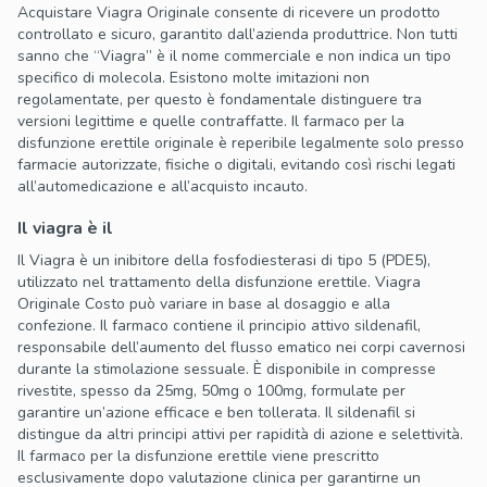
Acquistare Viagra Originale consente di ricevere un prodotto
controllato e sicuro, garantito dall’azienda produttrice. Non tutti
sanno che “Viagra” è il nome commerciale e non indica un tipo
specifico di molecola. Esistono molte imitazioni non
regolamentate, per questo è fondamentale distinguere tra
versioni legittime e quelle contraffatte. Il farmaco per la
disfunzione erettile originale è reperibile legalmente solo presso
farmacie autorizzate, fisiche o digitali, evitando così rischi legati
all’automedicazione e all’acquisto incauto.
Il viagra è il
Il Viagra è un inibitore della fosfodiesterasi di tipo 5 (PDE5),
utilizzato nel trattamento della disfunzione erettile. Viagra
Originale Costo può variare in base al dosaggio e alla
confezione. Il farmaco contiene il principio attivo sildenafil,
responsabile dell’aumento del flusso ematico nei corpi cavernosi
durante la stimolazione sessuale. È disponibile in compresse
rivestite, spesso da 25mg, 50mg o 100mg, formulate per
garantire un’azione efficace e ben tollerata. Il sildenafil si
distingue da altri principi attivi per rapidità di azione e selettività.
Il farmaco per la disfunzione erettile viene prescritto
esclusivamente dopo valutazione clinica per garantirne un