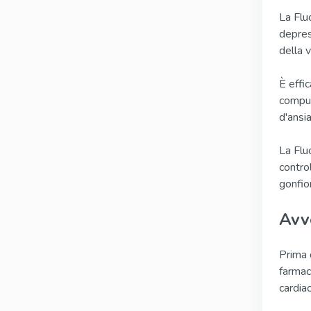
La Flu
depres
della v
È effi
compuls
d'ansi
La Flu
control
gonfio
Avv
Prima 
farmac
cardia