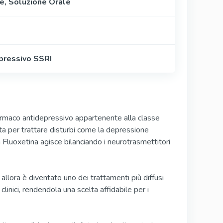
e, Soluzione Orale
pressivo SSRI
armaco antidepressivo appartenente alla classe
zata per trattare disturbi come la depressione
a Fluoxetina agisce bilanciando i neurotrasmettitori
llora è diventato uno dei trattamenti più diffusi
linici, rendendola una scelta affidabile per i