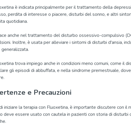
oxetina è indicata principalmente per il trattamento della depres
so, perdita di interesse o piacere, disturbi del sonno, e altri sinto
ita quotidiana.
cace anche nel trattamento del disturbo ossessivo-compulsivo (DOC
ioni. Inoltre, è usata per alleviare i sintomi di disturbi d'ansia, incl
a generalizzata.
oxetina trova impiego anche in condizioni meno comuni, come il dis
lare gli episodi di abbuffata, e nella sindrome premestruale, dove a
re.
ertenze e Precauzioni
di iniziare la terapia con Fluoxetina, è importante discutere con il
o deve essere usato con cautela in pazienti con storia di disturbi co
che.