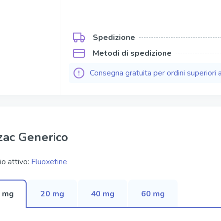
Kamagra Soft Tabs
Kamagra Gold
Spedizione
ofessional
Kamagra Effervescence
Metodi di spedizione
fessional
Kamagra Oral Jelly
Consegna gratuita per ordini superiori 
ofessional
Viagra Oral Jelly
per Active
Apcalis Sx Oral Jelly
zac Generico
io attivo:
Fluoxetine
 mg
20 mg
40 mg
60 mg