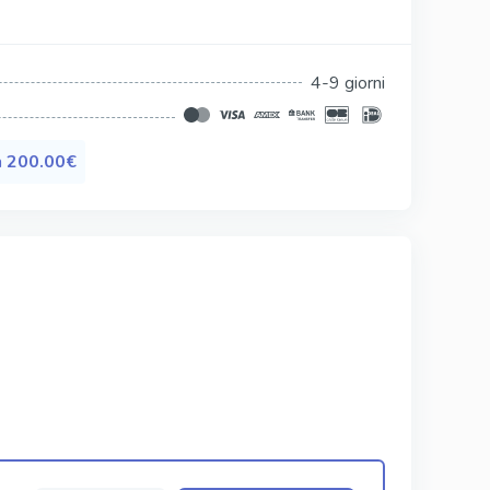
Silagra
Tadacip
4-9 giorni
Tadapox
Tadalis Sx
a
200.00€