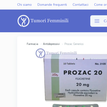
Chi siamo
Domande frequenti
Contattaci
Come or
C
Disfun
Farmacia
Antidepressivi
Prozac Generico
Viagra Gen
Cialis Gene
Levitra Ge
Viagra Ori
Cialis Orig
Levitra Or