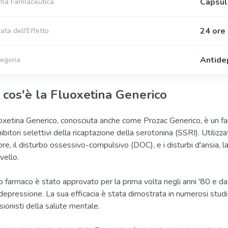
Capsul
ma Farmaceutica
24 ore
ata dell'Effetto
Antide
egoria
 cos'è la Fluoxetina Generico
oxetina Generico, conosciuta anche come Prozac Generico, è un f
nibitori selettivi della ricaptazione della serotonina (SSRI). Utiliz
re, il disturbo ossessivo-compulsivo (DOC), e i disturbi d'ansia, l
vello.
 farmaco è stato approvato per la prima volta negli anni '80 e da a
depressione. La sua efficacia è stata dimostrata in numerosi studi c
sionisti della salute mentale.