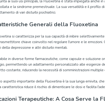
unta ai suoi usi principali, la Fluoxetina è stata impiegata anche i
ollata e la sindrome premestruale. La sua versatilità e il profilo d
ttamento di vari disturbi psichiatrici.
tteristiche Generali della Fluoxetina
xetina si caratterizza per la sua capacità di inibire selettivamente
rasmettitore chiave coinvolto nel regolare l'umore e le emozioni.
 della depressione e altri disturbi mentali.
ibile in diverse forme farmaceutiche, come capsule e soluzione orale
io, permettendo un adattamento personalizzato alle esigenze del 
etto costante, riducendo la necessità di somministrazioni multiple 
ro aspetto importante della Fluoxetina è la sua lunga emivita, che
caratteristica riduce il rischio di dimenticare le dosi e facilita l'a
cazioni Terapeutiche: A Cosa Serve la F