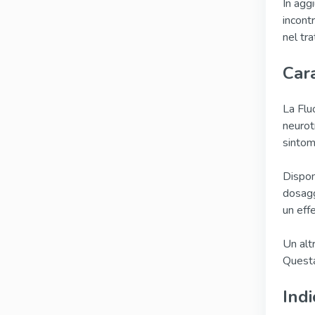
In aggi
incontr
nel tra
Cara
La Fluo
neurot
sintomi
Dispon
dosagg
un eff
Un alt
Questa 
Indi