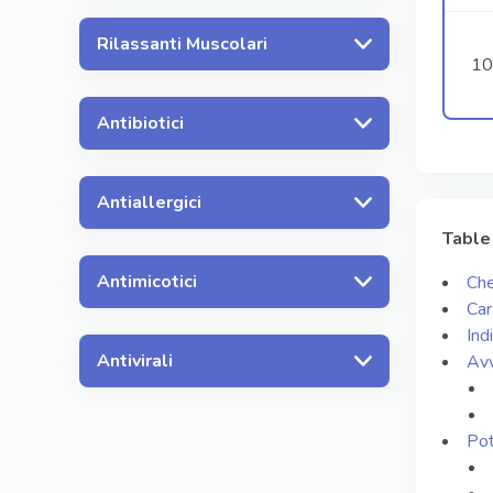
Rilassanti Muscolari
10
Antibiotici
Antiallergici
Table
Antimicotici
Che
Car
Ind
Antivirali
Avv
Pot