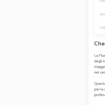
For
Dur
Cat
Che
La Flu
degli i
maggio
nel cer
Questo
per la 
profes