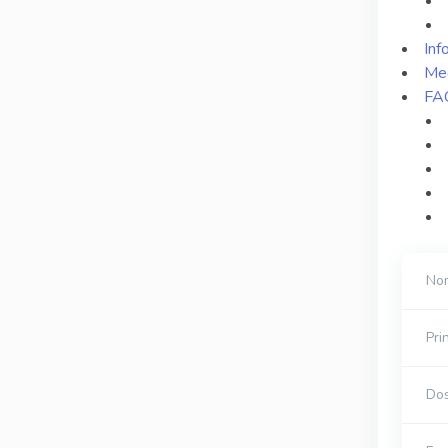
Inf
Mec
FA
Nom
Pri
Do