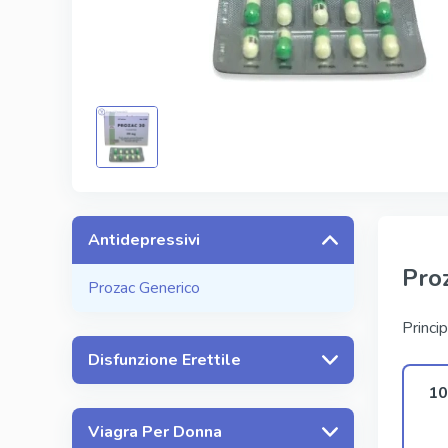
Kamagra
Avana
Viagra Pr
Cialis Pro
Levitra Pr
Viagra Su
Antidepressivi
Pro
Prozac Generico
Princip
Disfunzione Erettile
10
Viagra Per Donna