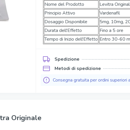
Nome del Prodotto
Levitra Origina
Kamagra Soft Tabs
Principio Attivo
Vardenafil
Kamagra Gold
Dosaggio Disponibile
5mg, 10mg, 2
ofessional
Kamagra Effervescence
Durata dell'Effetto
Fino a 5 ore
Tempo di Inizio dell'Effetto
Entro 30-60 mi
fessional
Kamagra Oral Jelly
ofessional
Viagra Oral Jelly
Spedizione
per Active
Apcalis Sx Oral Jelly
Metodi di spedizione
Consegna gratuita per ordini superiori 
tra Originale