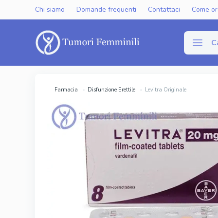
Chi siamo
Domande frequenti
Contattaci
Come or
C
Disfun
Farmacia
Disfunzione Erettile
Levitra Originale
Viagra Gen
Cialis Gene
Levitra Ge
Viagra Ori
Cialis Orig
Levitra Or