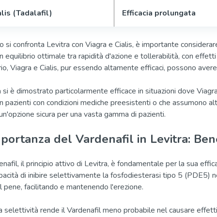
alis (Tadalafil)
Efficacia prolungata
si confronta Levitra con Viagra e Cialis, è importante considerare si
n equilibrio ottimale tra rapidità d'azione e tollerabilità, con effett
io, Viagra e Cialis, pur essendo altamente efficaci, possono avere ef
a si è dimostrato particolarmente efficace in situazioni dove Viagr
n pazienti con condizioni mediche preesistenti o che assumono altr
un'opzione sicura per una vasta gamma di pazienti.
portanza del Vardenafil in Levitra: Bene
enafil, il principio attivo di Levitra, è fondamentale per la sua effi
pacità di inibire selettivamente la fosfodiesterasi tipo 5 (PDE5)
il pene, facilitando e mantenendo l'erezione.
selettività rende il Vardenafil meno probabile nel causare effetti co