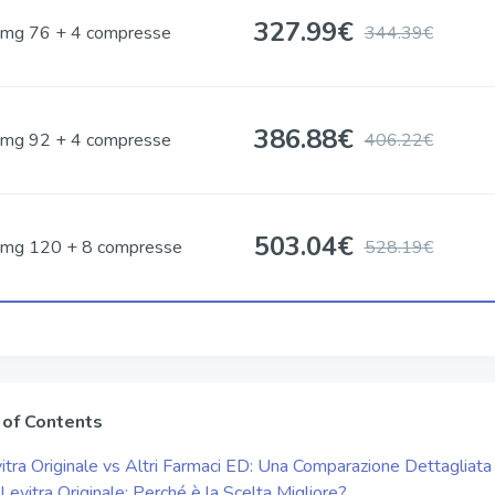
327.99
€
mg 76 + 4 compresse
344.39€
386.88
€
mg 92 + 4 compresse
406.22€
503.04
€
mg 120 + 8 compresse
528.19€
 of Contents
itra Originale vs Altri Farmaci ED: Una Comparazione Dettagliata
Levitra Originale: Perché è la Scelta Migliore?