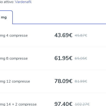
io attivo:
Vardenafil
 mg
43.69
€
mg 4 compresse
45.87€
61.95
€
mg 8 compresse
65.05€
78.09
€
mg 12 compresse
81.99€
97.40
€
mg 14 + 2 compresse
102.27€