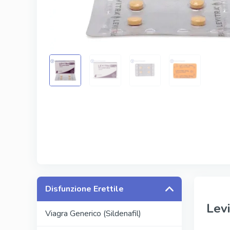
Kamagra
Avana
Viagra Pr
Cialis Pro
Levitra Pr
Viagra Su
Disfunzione Erettile
Levi
Viagra Generico (Sildenafil)