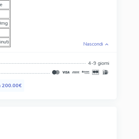
le
Silagra
Tadacip
0mg
Tadapox
nuti
Tadalis Sx
Nascondi
4-9 giorni
a
200.00€