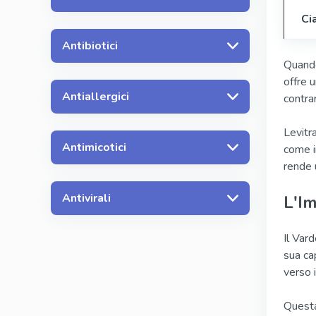
Ci
Antibiotici
Quando 
offre u
Antiallergici
contrar
Levitr
Antimicotici
come i
rende 
Antivirali
L'Im
Il Vard
sua ca
verso 
Questa 