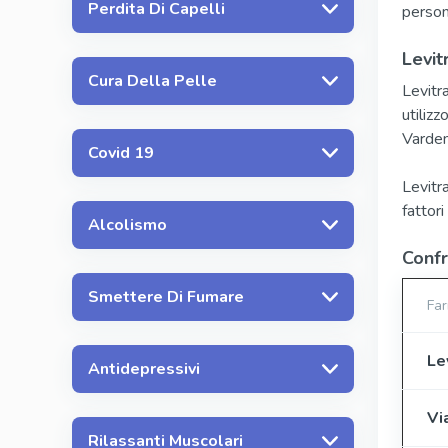
Perdita Di Capelli
person
Levit
Cura Della Pelle
Levitra
utilizz
Varden
Covid 19
Levitr
fattori
Alcolismo
Confr
Smettere Di Fumare
Fa
Le
Antidepressivi
Vi
Rilassanti Muscolari