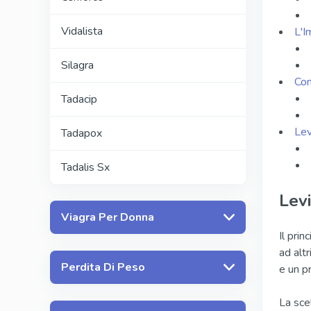
Vidalista
L'I
Silagra
Com
Tadacip
Lev
Tadapox
Tadalis Sx
Lev
Viagra Per Donna
Il prin
ad altr
Perdita Di Peso
e un pr
La sce