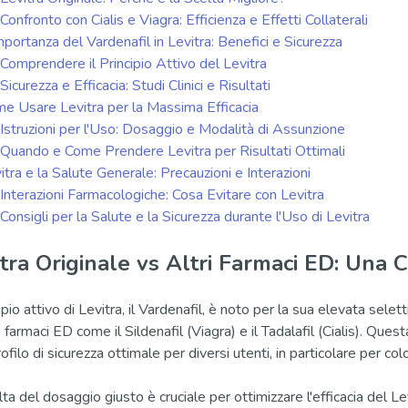
Confronto con Cialis e Viagra: Efficienza e Effetti Collaterali
mportanza del Vardenafil in Levitra: Benefici e Sicurezza
Comprendere il Principio Attivo del Levitra
Sicurezza e Efficacia: Studi Clinici e Risultati
e Usare Levitra per la Massima Efficacia
Istruzioni per l'Uso: Dosaggio e Modalità di Assunzione
Quando e Come Prendere Levitra per Risultati Ottimali
itra e la Salute Generale: Precauzioni e Interazioni
Interazioni Farmacologiche: Cosa Evitare con Levitra
Consigli per la Salute e la Sicurezza durante l'Uso di Levitra
itra Originale vs Altri Farmaci ED: Una
cipio attivo di Levitra, il Vardenafil, è noto per la sua elevata selett
i farmaci ED come il Sildenafil (Viagra) e il Tadalafil (Cialis). Ques
ofilo di sicurezza ottimale per diversi utenti, in particolare per co
lta del dosaggio giusto è cruciale per ottimizzare l'efficacia del L