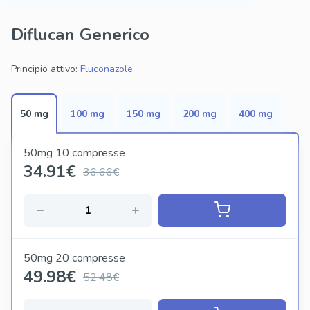
Diflucan Generico
Principio attivo:
Fluconazole
50 mg
100 mg
150 mg
200 mg
400 mg
50mg 10 compresse
34.91
€
36.66€
50mg 20 compresse
49.98
€
52.48€