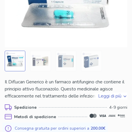
Il Diflucan Generico è un farmaco antifungino che contiene il
principio attivo fluconazolo. Questo medicinale agisce
efficacemente nel trattamento delle infezioni fungine,
Leggi di più
combattendo una vasta gamma di patologie causate da
Spedizione
4-9 giorni
funghi, come le infezioni vaginali da Candida. La risposta del
Metodi di spedizione
farmaco si manifesta con una rapida riduzione dei sintomi,
alleviando prurito e irritazione, e contribuendo al ripristino
Consegna gratuita per ordini superiori a
200.00€
della salute dell'area interessata.