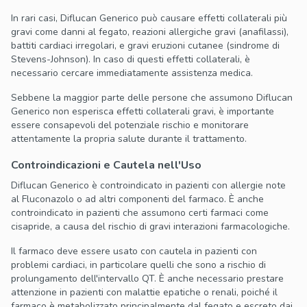
In rari casi, Diflucan Generico può causare effetti collaterali più
gravi come danni al fegato, reazioni allergiche gravi (anafilassi),
battiti cardiaci irregolari, e gravi eruzioni cutanee (sindrome di
Stevens-Johnson). In caso di questi effetti collaterali, è
necessario cercare immediatamente assistenza medica.
Sebbene la maggior parte delle persone che assumono Diflucan
Generico non esperisca effetti collaterali gravi, è importante
essere consapevoli del potenziale rischio e monitorare
attentamente la propria salute durante il trattamento.
Controindicazioni e Cautela nell'Uso
Diflucan Generico è controindicato in pazienti con allergie note
al Fluconazolo o ad altri componenti del farmaco. È anche
controindicato in pazienti che assumono certi farmaci come
cisapride, a causa del rischio di gravi interazioni farmacologiche.
Il farmaco deve essere usato con cautela in pazienti con
problemi cardiaci, in particolare quelli che sono a rischio di
prolungamento dell'intervallo QT. È anche necessario prestare
attenzione in pazienti con malattie epatiche o renali, poiché il
farmaco è metabolizzato principalmente dal fegato e escreto dai