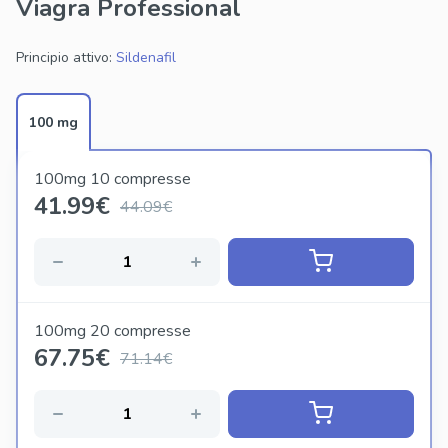
Viagra Professional
eventuali terapie. L'acquisto viagra professional richiede
consapevolezza, responsabilità e attenzione alle indicazioni
mediche personali.
Principio attivo:
Sildenafil
100 mg
100mg 10 compresse
41.99
€
44.09€
100mg 20 compresse
67.75
€
71.14€