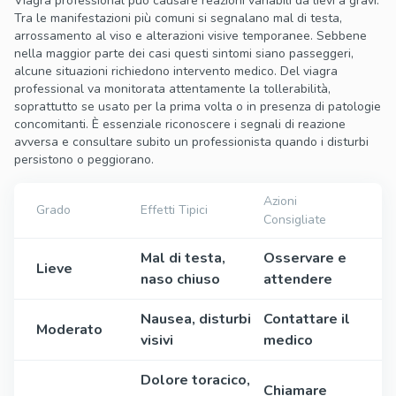
Viagra professional può causare reazioni variabili da lievi a gravi.
Tra le manifestazioni più comuni si segnalano mal di testa,
arrossamento al viso e alterazioni visive temporanee. Sebbene
nella maggior parte dei casi questi sintomi siano passeggeri,
alcune situazioni richiedono intervento medico. Del viagra
professional va monitorata attentamente la tollerabilità,
soprattutto se usato per la prima volta o in presenza di patologie
concomitanti. È essenziale riconoscere i segnali di reazione
avversa e consultare subito un professionista quando i disturbi
persistono o peggiorano.
Azioni
Grado
Effetti Tipici
Consigliate
Mal di testa,
Osservare e
Lieve
naso chiuso
attendere
Nausea, disturbi
Contattare il
Moderato
visivi
medico
Dolore toracico,
Chiamare