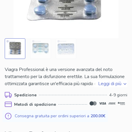
Viagra Professional è una versione avanzata del noto
trattamento per la disfunzione erettile. La sua formulazione
ottimizzata garantisce un'efficacia più rapida e prolungata.
Leggi di più
Ogni compressa contiene sildenafil, principio attivo che
Spedizione
4-9 giorni
favorisce l'afflusso sanguigno nel tessuto penieno. La dose
Metodi di spedizione
consigliata va assunta prima dell’attività sessuale, evitando
alcolici per risultati ottimali. Per effettuare un acquisto
Consegna gratuita per ordini superiori a
200.00€
sicuro, è essenziale scegliere fonti affidabili. Prima dell'uso,
consultare uno specialista per verificare compatibilità con