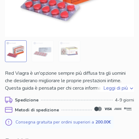
Red Viagra è un'opzione sempre più diffusa tra gli uomini
che desiderano migliorare le proprie prestazioni intime.
Questa guida è pensata per chi cerca informazioni chiare su
Leggi di più
Red Viagra senza ricetta, comprese le differenze tra i
Spedizione
4-9 giorni
dosaggi disponibili. Il contenuto è rivolto sia a chi lo utilizza
Metodi di spedizione
già, sia a chi si avvicina per la prima volta a questo tipo di
prodotto. Verranno trattati gli effetti principali, come agisce
Consegna gratuita per ordini superiori a
200.00€
sull'organismo e quali sono le precauzioni da seguire. Inoltre,
sarà utile comprendere le modalità di assunzione