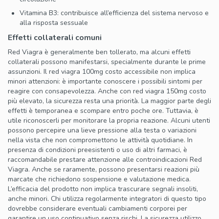
Vitamina B3: contribuisce all’efficienza del sistema nervoso e
alla risposta sessuale
Effetti collaterali comuni
Red Viagra è generalmente ben tollerato, ma alcuni effetti
collaterali possono manifestarsi, specialmente durante le prime
assunzioni. Il red viagra 100mg costo accessibile non implica
minori attenzioni: è importante conoscere i possibili sintomi per
reagire con consapevolezza. Anche con red viagra 150mg costo
più elevato, la sicurezza resta una priorità. La maggior parte degli
effetti è temporanea e scompare entro poche ore. Tuttavia, è
utile riconoscerli per monitorare la propria reazione. Alcuni utenti
possono percepire una lieve pressione alla testa o variazioni
nella vista che non compromettono le attività quotidiane. In
presenza di condizioni preesistenti o uso di altri farmaci, è
raccomandabile prestare attenzione alle controindicazioni Red
Viagra. Anche se raramente, possono presentarsi reazioni più
marcate che richiedono sospensione e valutazione medica.
L’efficacia del prodotto non implica trascurare segnali insoliti,
anche minori. Chi utilizza regolarmente integratori di questo tipo
dovrebbe considerare eventuali cambiamenti corporei per
garantire un uso continuativo senza rischi. La sicurezza utilizzo