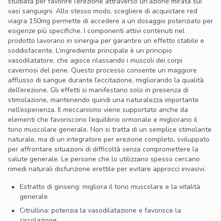
studiata per favorire l’erezione attraverso un’azione mirata sui
vasi sanguigni. Allo stesso modo, scegliere di acquistare red
viagra 150mg permette di accedere a un dosaggio potenziato per
esigenze più specifiche. I componenti attivi contenuti nel
prodotto lavorano in sinergia per garantire un effetto stabile e
soddisfacente. L’ingrediente principale è un principio
vasodilatatore, che agisce rilassando i muscoli dei corpi
cavernosi del pene. Questo processo consente un maggiore
afflusso di sangue durante l’eccitazione, migliorando la qualità
dell’erezione. Gli effetti si manifestano solo in presenza di
stimolazione, mantenendo quindi una naturalezza importante
nell’esperienza. Il meccanismo viene supportato anche da
elementi che favoriscono l’equilibrio ormonale e migliorano il
tono muscolare generale. Non si tratta di un semplice stimolante
naturale, ma di un integratore per erezione completo, sviluppato
per affrontare situazioni di difficoltà senza compromettere la
salute generale. Le persone che lo utilizzano spesso cercano
rimedi naturali disfunzione erettile per evitare approcci invasivi.
Estratto di ginseng: migliora il tono muscolare e la vitalità
generale
Citrullina: potenzia la vasodilatazione e favorisce la
circolazione