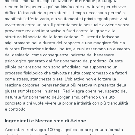
meccanismo ha lo scopo di favorire un’erezione prolungata,
rendendo l’esperienza più soddisfacente e naturale per chi vive
difficoltà transitorie o persistenti. Il tempo necessario perché si
manifesti l'effetto varia, ma solitamente i primi segnali positivi si
avvertono entro un'ora. Il potenziamento sessuale avviene senza
provocare reazioni improvvise o fuori controllo, grazie alla
struttura bilanciata della formulazione. Gli utenti riferiscono
miglioramenti nella durata del rapporto e una maggiore fiducia
durante l’interazione intima. Inoltre, alcuni osservano un aumento
del desiderio, come conseguenza indiretta del benessere
psicologico generato dal funzionamento del prodotto. Queste
pillole per erezione non sono afrodisiaci ma supportano un
processo fisiologico che talvolta risulta compromesso da fattori
come stress, stanchezza o età. L'obiettivo non è forzare la
reazione corporea, bensì renderla più reattiva in presenza della
giusta stimolazione. In sintesi, Red Viagra opera nel rispetto del
naturale funzionamento dell’organismo, offrendo un aiuto
concreto a chi vuole vivere la propria intimità con più tranquillità
e controllo.
Ingredienti e Meccanismo di Azione
Acquistare red viagra 100mg significa optare per una formula