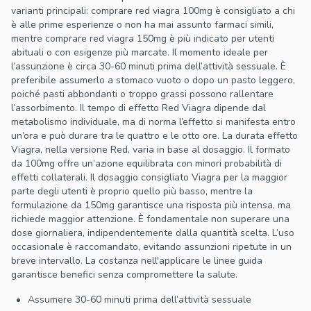
varianti principali: comprare red viagra 100mg è consigliato a chi
è alle prime esperienze o non ha mai assunto farmaci simili,
mentre comprare red viagra 150mg è più indicato per utenti
abituali o con esigenze più marcate. Il momento ideale per
l’assunzione è circa 30-60 minuti prima dell’attività sessuale. È
preferibile assumerlo a stomaco vuoto o dopo un pasto leggero,
poiché pasti abbondanti o troppo grassi possono rallentare
l’assorbimento. Il tempo di effetto Red Viagra dipende dal
metabolismo individuale, ma di norma l’effetto si manifesta entro
un’ora e può durare tra le quattro e le otto ore. La durata effetto
Viagra, nella versione Red, varia in base al dosaggio. Il formato
da 100mg offre un’azione equilibrata con minori probabilità di
effetti collaterali. Il dosaggio consigliato Viagra per la maggior
parte degli utenti è proprio quello più basso, mentre la
formulazione da 150mg garantisce una risposta più intensa, ma
richiede maggior attenzione. È fondamentale non superare una
dose giornaliera, indipendentemente dalla quantità scelta. L’uso
occasionale è raccomandato, evitando assunzioni ripetute in un
breve intervallo. La costanza nell'applicare le linee guida
garantisce benefici senza compromettere la salute.
Assumere 30-60 minuti prima dell’attività sessuale