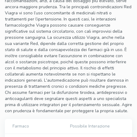
raccomandazioni, anzi, a causa del dosaggio più elevato, serve
ancora maggiore prudenza. Tra le principali controindicazioni Red
Viagra vi sono l’uso concomitante di medicinali nitrati o
trattamenti per l’ipertensione. In questi casi, le interazioni
farmacologiche Viagra possono causare conseguenze
significative sul sistema circolatorio, con cali improvvisi della
pressione sanguigna. La sicurezza utilizzo Viagra, anche nella
sua variante Red, dipende dalla corretta gestione del proprio
stato di salute e dalla consapevolezza dei farmaci già in uso. È
inoltre consigliabile evitare l'assunzione in combinazione con
alcol o sostanze psicotrope, poiché queste possono interferire
con il metabolismo del principio attivo. Il rischio di effetti
collaterali aumenta notevolmente se non si rispettano le
indicazioni generali. L'automedicazione può risultare dannosa in
presenza di trattamenti cronici o condizioni mediche pregresse.
Chi assume farmaci per la disfunzione tiroidea, antidepressivi o
anticoagulanti deve segnalare questi aspetti a uno specialista
prima di utilizzare integratori per il potenziamento sessuale. Agire
con prudenza è fondamentale per proteggere la propria salute.
Farmaco
Possibile Interazione